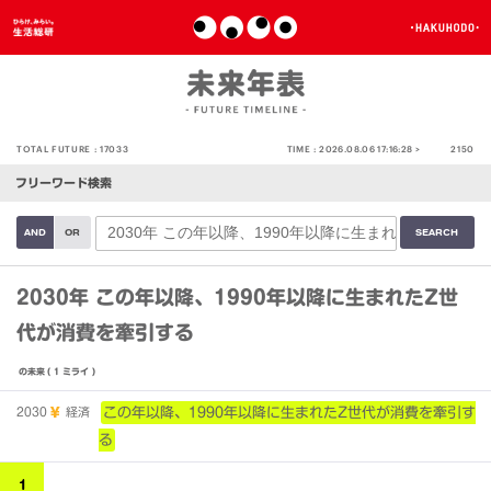
TOTAL FUTURE :
17033
TIME :
2026.08.06 17:16:28 >
2150
フリーワード検索
AND
OR
2030年 この年以降、1990年以降に生まれたZ世
代が消費を牽引する
の未来
( 1 ミライ )
2030
経済
この年以降、1990年以降に生まれたZ世代が消費を牽引す
る
1