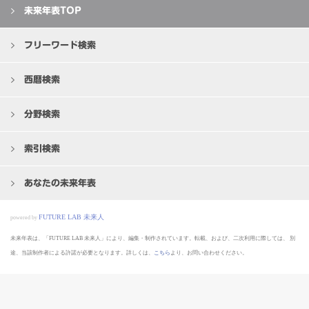
未来年表TOP
フリーワード検索
西暦検索
分野検索
索引検索
あなたの未来年表
FUTURE LAB 未来人
powered by
未来年表は、「FUTURE LAB 未来人」により、編集・制作されています。転載、および、二次利用に際しては、
別
途、当該制作者による許諾が必要となります。詳しくは、
こちら
より、お問い合わせください。