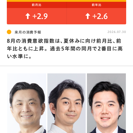
前月比
前年比
+2.9
+2.6
来月の消費予報
2026.07.30
8月の消費意欲指数は､夏休みに向け前月比､前
年比ともに上昇。 過去5年間の同月で2番目に高
い水準に。