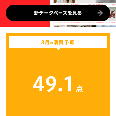
8月
消費予報
の
49.1
点