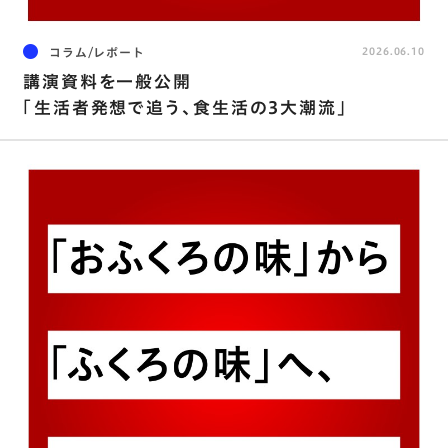
コラム/レポート
2026.06.10
講演資料を⼀般公開
「⽣活者発想で追う､⾷⽣活の3⼤潮流」