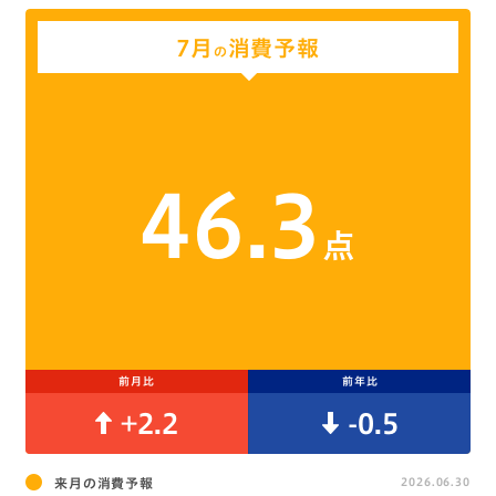
7月
消費予報
の
46.3
点
前月比
前年比
+2.2
-0.5
来月の消費予報
2026.06.30