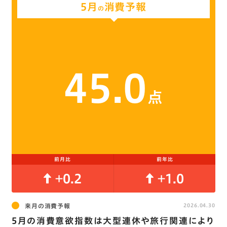
5月
消費予報
の
45.0
点
前月比
前年比
+0.2
+1.0
来月の消費予報
2026.04.30
5月の消費意欲指数は大型連休や旅行関連により