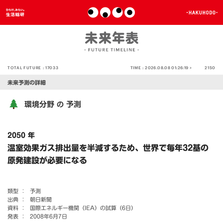
TOTAL FUTURE :
17033
TIME :
2026.08.08 01:26:19 >
2150
未来予測の詳細
環境分野
予測
の
2050 年
温室効果ガス排出量を半減するため、世界で毎年32基の
原発建設が必要になる
類型 ：
予測
出典 ：
朝日新聞
資料 ：
国際エネルギー機関（IEA）の試算（6日）
発表 ：
2008年6月7日