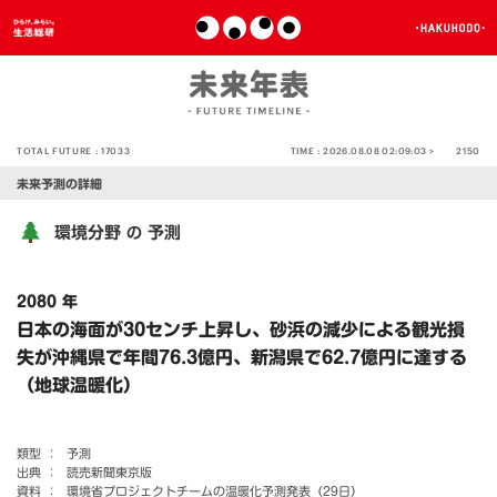
TOTAL FUTURE :
17033
TIME :
2026.08.08 02:09:03 >
2150
未来予測の詳細
環境分野
予測
の
2080 年
日本の海面が30センチ上昇し、砂浜の減少による観光損
失が沖縄県で年間76.3億円、新潟県で62.7億円に達する
（地球温暖化）
類型 ：
予測
出典 ：
読売新聞東京版
資料 ：
環境省プロジェクトチームの温暖化予測発表（29日）