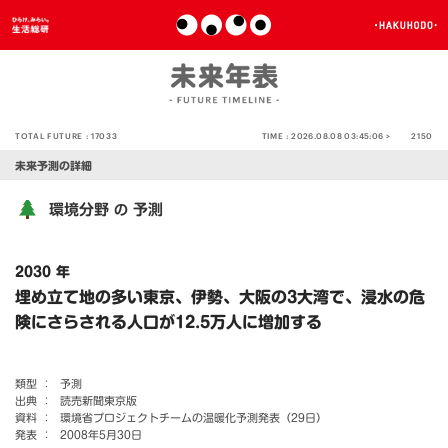
TOTAL FUTURE :
17033
TIME :
2026.08.08 03:45:06 >
2150
未来予測の詳細
環境分野
予測
の
2030 年
埋め立て地の多い東京、伊勢、大阪の3大湾で、浸水の危
険にさらされる人口が12.5万人に増加する
類型 ：
予測
出典 ：
読売新聞東京版
資料 ：
環境省プロジェクトチームの温暖化予測発表（29日）
発表 ：
2008年5月30日