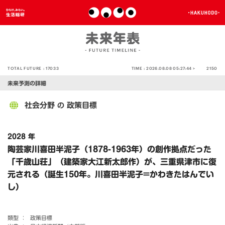
TOTAL FUTURE :
17033
TIME :
2026.08.08 05:27:44 >
2150
未来予測の詳細
社会分野
政策目標
の
2028 年
陶芸家川喜田半泥子（1878-1963年）の創作拠点だった
「千歳山荘」（建築家大江新太郎作）が、三重県津市に復
元される（誕生150年。川喜田半泥子=かわきたはんでい
し）
類型 ：
政策目標