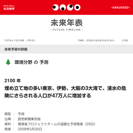
TOTAL FUTURE :
17033
TIME :
2026.08.08 04:21:34 >
2150
未来予測の詳細
環境分野
予測
の
2100 年
埋め立て地の多い東京、伊勢、大阪の3大湾で、浸水の危
険にさらされる人口が47万人に増加する
類型 ：
予測
出典 ：
読売新聞東京版
資料 ：
環境省プロジェクトチームの温暖化予測発表（29日）
発表 ：
2008年5月30日