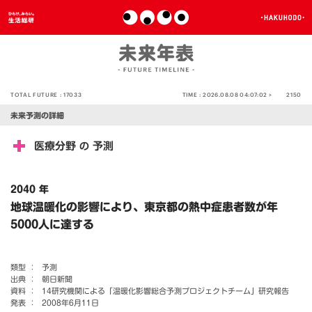
TOTAL FUTURE :
17033
TIME :
2026.08.08 04:07:02 >
2150
未来予測の詳細
医療分野
予測
の
2040 年
地球温暖化の影響により、東京都の熱中症患者数が年
5000人に達する
類型 ：
予測
出典 ：
朝日新聞
資料 ：
14研究機関による「温暖化影響総合予測プロジェクトチーム」研究報告
発表 ：
2008年6月11日