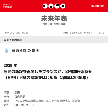
TOTAL FUTURE :
17033
TIME :
2026.08.07 17:58:12 >
2150
未来予測の詳細
資源分野
計画
の
2028 年
原発の新設を再開したフランスが、欧州加圧水型炉
（EPR）6基の建設をはじめる（稼動は2035年）
類型 ：
計画
出典 ：
毎日新聞
資料 ：
マクロン仏大統領の東部ベルフォールでの演説（10日）
発表 ：
2022年2月12日