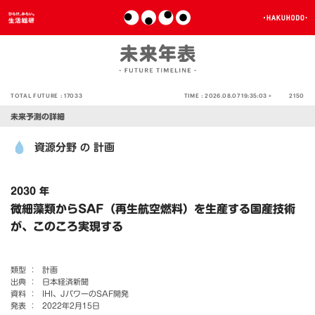
TOTAL FUTURE :
17033
TIME :
2026.08.07 19:35:03 >
2150
未来予測の詳細
資源分野
計画
の
2030 年
微細藻類からSAF（再生航空燃料）を生産する国産技術
が、このころ実現する
類型 ：
計画
出典 ：
日本経済新聞
資料 ：
IHI、JパワーのSAF開発
発表 ：
2022年2月15日