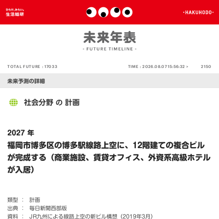
TOTAL FUTURE :
17033
TIME :
2026.08.07 15:56:32 >
2150
未来予測の詳細
社会分野
計画
の
2027 年
福岡市博多区の博多駅線路上空に、12階建ての複合ビル
が完成する（商業施設、賃貸オフィス、外資系高級ホテル
が入居）
類型 ：
計画
出典 ：
毎日新聞西部版
資料 ：
JR九州による線路上空の新ビル構想（2019年3月）