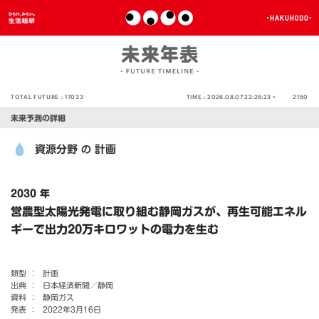
TOTAL FUTURE :
17033
TIME :
2026.08.07 22:26:23 >
2150
未来予測の詳細
資源分野
計画
の
2030 年
営農型太陽光発電に取り組む静岡ガスが、再生可能エネル
ギーで出力20万キロワットの電力を生む
類型 ：
計画
出典 ：
日本経済新聞／静岡
資料 ：
静岡ガス
発表 ：
2022年3月16日