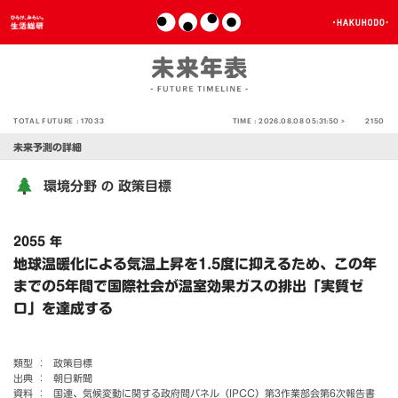
TOTAL FUTURE :
17033
TIME :
2026.08.08 05:31:50 >
2150
未来予測の詳細
環境分野
政策目標
の
2055 年
地球温暖化による気温上昇を1.5度に抑えるため、この年
までの5年間で国際社会が温室効果ガスの排出「実質ゼ
ロ」を達成する
類型 ：
政策目標
出典 ：
朝日新聞
資料 ：
国連、気候変動に関する政府間パネル（IPCC）第3作業部会第6次報告書