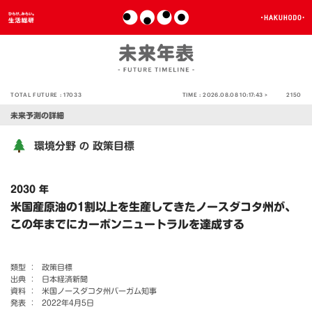
TOTAL FUTURE :
17033
TIME :
2026.08.08 10:17:43 >
2150
未来予測の詳細
環境分野
政策目標
の
2030 年
米国産原油の1割以上を生産してきたノースダコタ州が、
この年までにカーボンニュートラルを達成する
類型 ：
政策目標
出典 ：
日本経済新聞
資料 ：
米国ノースダコタ州バーガム知事
発表 ：
2022年4月5日