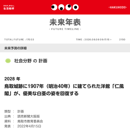
TOTAL FUTURE :
17033
TIME :
2026.08.08 09:17:15 >
2150
未来予測の詳細
社会分野
計画
の
2028 年
鳥取城跡に1907年（明治40年）に建てられた洋館「仁風
閣」が、優美な白亜の姿を回復する
類型 ：
計画
出典 ：
読売新聞大阪版
資料 ：
鳥取市教育委員会
発表 ：
2022年4月15日