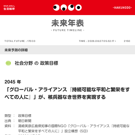
TOTAL FUTURE :
17033
TIME :
2026.08.07 05:52:17 >
2150
未来予測の詳細
社会分野
政策目標
の
2045 年
「グローバル・アライアンス『持続可能な平和と繁栄をす
べての人に』」が、核兵器なき世界を実現する
類型 ：
政策目標
出典 ：
朝日新聞
資料 ：
湯崎英彦広島県知事の国際NGO「グローバル・アライアンス『持続可能な
平和と繁栄をすべての人に』」設立構想（5日）