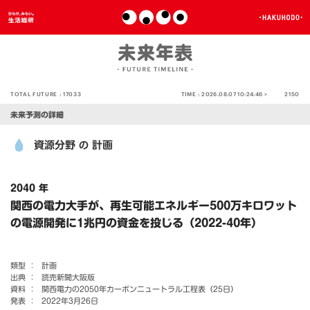
TOTAL FUTURE :
17033
TIME :
2026.08.07 10:24:46 >
2150
未来予測の詳細
資源分野
計画
の
2040 年
関西の電力大手が、再生可能エネルギー500万キロワット
の電源開発に1兆円の資金を投じる（2022-40年）
類型 ：
計画
出典 ：
読売新聞大阪版
資料 ：
関西電力の2050年カーボンニュートラル工程表（25日）
発表 ：
2022年3月26日