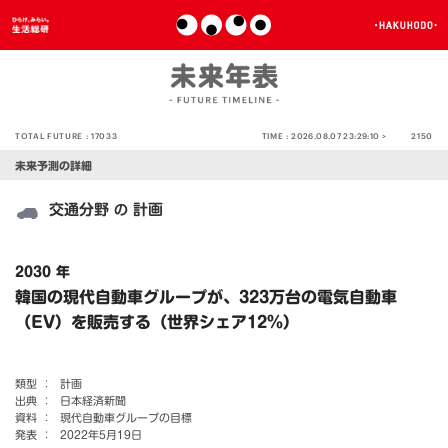
TOTAL FUTURE :
17033
TIME :
2026.08.07 23:29:10 >
2150
未来予測の詳細
交通分野
計画
の
2030 年
韓国の現代自動車グループが、323万台の電気自動車
（EV）を販売する（世界シェア12％）
類型 ：
計画
出典 ：
日本経済新聞
資料 ：
現代自動車グループの目標
発表 ：
2022年5月19日