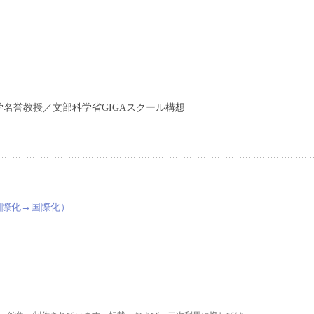
名誉教授／文部科学省GIGAスクール構想
国際化→国際化）