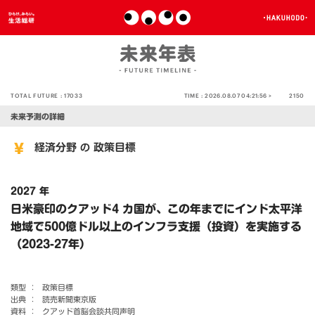
TOTAL FUTURE :
17033
TIME :
2026.08.07 04:21:56 >
2150
未来予測の詳細
経済分野
政策目標
の
2027 年
日米豪印のクアッド4 カ国が、この年までにインド太平洋
地域で500億ドル以上のインフラ支援（投資）を実施する
（2023-27年）
類型 ：
政策目標
出典 ：
読売新聞東京版
資料 ：
クアッド首脳会談共同声明