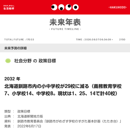
TOTAL FUTURE :
17033
TIME :
2026.08.07 06:34:09 >
2150
未来予測の詳細
社会分野
政策目標
の
2032 年
北海道釧路市内の小中学校が29校に減る（義務教育学校
7、小学校14、中学校8。現状は1、25、14で計40校）
類型 ：
政策目標
出典 ：
北海道新聞地方版
資料 ：
釧路市教育委員会「釧路市がめざす学校のすがた基本計画（たたき台）」
発表 ：
2022年6月17日