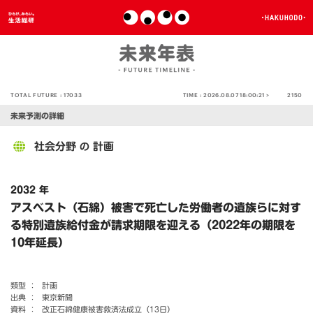
TOTAL FUTURE :
17033
TIME :
2026.08.07 18:00:21 >
2150
未来予測の詳細
社会分野
計画
の
2032 年
アスベスト（石綿）被害で死亡した労働者の遺族らに対す
る特別遺族給付金が請求期限を迎える（2022年の期限を
10年延長）
類型 ：
計画
出典 ：
東京新聞
資料 ：
改正石綿健康被害救済法成立（13日）