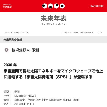
TOTAL FUTURE :
17033
TIME :
2026.08.09 04:43:58 >
2150
未来予測の詳細
技術分野
予測
の
2030 年
宇宙空間で得た太陽エネルギーをマイクロウェーブで地上
に送電する「宇宙太陽発電所（SPS）」が登場する
類型 ：
予測
出典 ：
Livedoor NEWS
資料 ：
京都大学生存圏研究所「宇宙太陽発電所（SPS）構想」
発表 ：
2005年11月11日