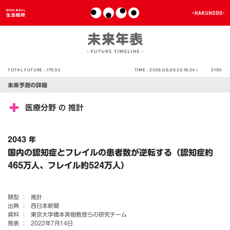
TOTAL FUTURE :
17033
TIME :
2026.08.06 22:19:24 >
2150
未来予測の詳細
医療分野
推計
の
2043 年
国内の認知症とフレイルの患者数が逆転する（認知症約
465万人、フレイル約524万人）
類型 ：
推計
出典 ：
西日本新聞
資料 ：
東京大学橋本英樹教授らの研究チーム
発表 ：
2022年7月14日