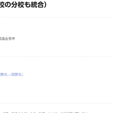
校の分校も統合）
審議会答申
国際化→国際化）