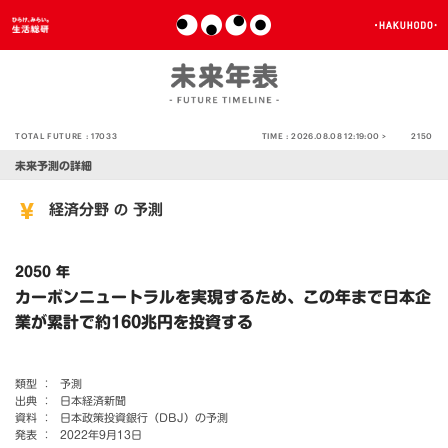
TOTAL FUTURE :
17033
TIME :
2026.08.08 12:19:00 >
2150
未来予測の詳細
経済分野
予測
の
2050 年
カーボンニュートラルを実現するため、この年まで日本企
業が累計で約160兆円を投資する
類型 ：
予測
出典 ：
日本経済新聞
資料 ：
日本政策投資銀行（DBJ）の予測
発表 ：
2022年9月13日