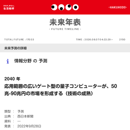
TOTAL FUTURE :
17033
TIME :
2026.08.07 04:22:29 >
2150
未来予測の詳細
情報分野
予測
の
2040 年
応用範囲の広いゲート型の量子コンピューターが、50
兆-90兆円の市場を形成する（技術の成熟）
類型 ：
予測
出典 ：
西日本新聞
資料 ：
―
発表 ：
2022年9月28日