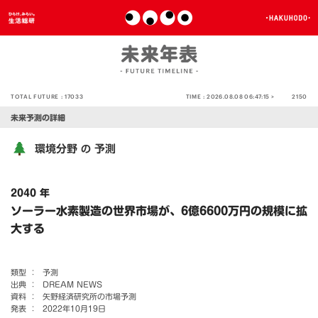
TOTAL FUTURE :
17033
TIME :
2026.08.08 06:47:16 >
2150
未来予測の詳細
環境分野
予測
の
2040 年
ソーラー水素製造の世界市場が、6億6600万円の規模に拡
大する
類型 ：
予測
出典 ：
DREAM NEWS
資料 ：
矢野経済研究所の市場予測
発表 ：
2022年10月19日