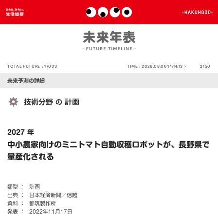
TOTAL FUTURE :
17033
TIME :
2026.08.06 14:14:13 >
2150
未来予測の詳細
技術分野
計画
の
2027 年
中小農家向けのミニトマト自動収穫ロボットが、長野県で
量産化される
類型 ：
計画
出典 ：
日本経済新聞／信越
資料 ：
都筑製作所
発表 ：
2022年11月17日