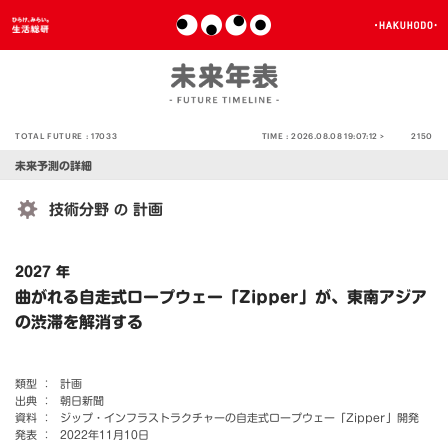
TOTAL FUTURE :
17033
TIME :
2026.08.08 19:07:12 >
2150
未来予測の詳細
技術分野
計画
の
2027 年
曲がれる自走式ロープウェー「Zipper」が、東南アジア
の渋滞を解消する
類型 ：
計画
出典 ：
朝日新聞
資料 ：
ジップ・インフラストラクチャーの自走式ロープウェー「Zipper」開発
発表 ：
2022年11月10日