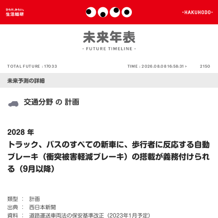
TOTAL FUTURE :
17033
TIME :
2026.08.08 16:58:31 >
2150
未来予測の詳細
交通分野
計画
の
2028 年
トラック、バスのすべての新車に、歩行者に反応する自動
ブレーキ（衝突被害軽減ブレーキ）の搭載が義務付けられ
る（9月以降）
類型 ：
計画
出典 ：
西日本新聞
資料 ：
道路運送車両法の保安基準改正（2023年1月予定）