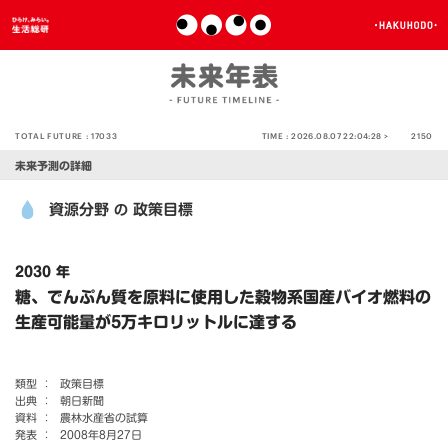
TOTAL FUTURE :
17033
TIME :
2026.08.07 22:04:28 >
2150
未来予測の詳細
資源分野
政策目標
の
2030 年
糖、でんぷん質を原料に使用した穀物系国産バイオ燃料の
生産可能量が5万キロリットルに達する
類型 ：
政策目標
出典 ：
朝日新聞
資料 ：
農林水産省の試算
発表 ：
2008年8月27日