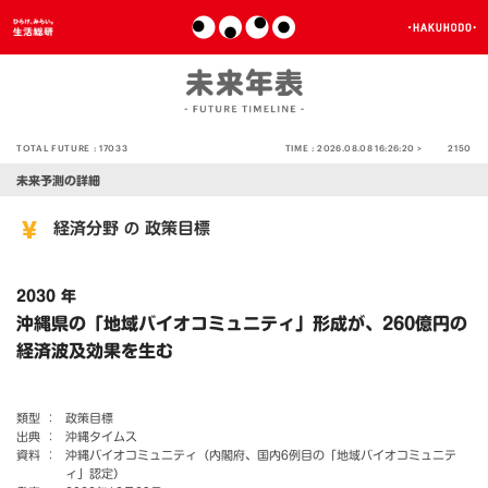
TOTAL FUTURE :
17033
TIME :
2026.08.08 16:26:20 >
2150
未来予測の詳細
経済分野
政策目標
の
2030 年
沖縄県の「地域バイオコミュニティ」形成が、260億円の
経済波及効果を生む
類型 ：
政策目標
出典 ：
沖縄タイムス
資料 ：
沖縄バイオコミュニティ（内閣府、国内6例目の「地域バイオコミュニテ
ィ」認定）