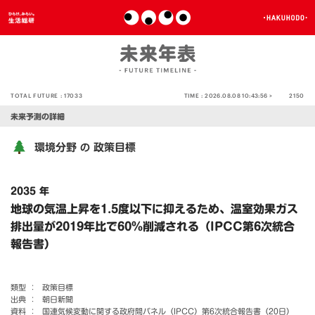
TOTAL FUTURE :
17033
TIME :
2026.08.08 10:43:56 >
2150
未来予測の詳細
環境分野
政策目標
の
2035 年
地球の気温上昇を1.5度以下に抑えるため、温室効果ガス
排出量が2019年比で60％削減される（IPCC第6次統合
報告書）
類型 ：
政策目標
出典 ：
朝日新聞
資料 ：
国連気候変動に関する政府間パネル（IPCC）第6次統合報告書（20日）