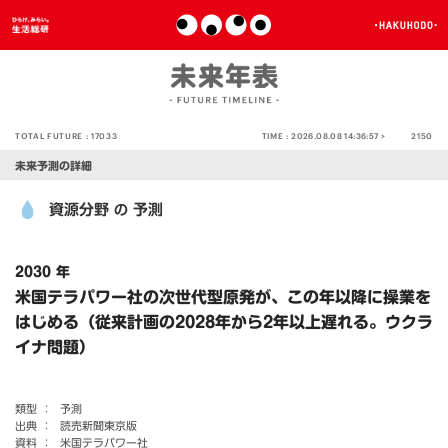
TOTAL FUTURE :
17033
TIME :
2026.08.08 14:36:57 >
2150
未来予測の詳細
資源分野
予測
の
2030 年
米国テラパワー社の次世代型原発が、この年以降に操業を
はじめる（従来計画の2028年から2年以上遅れる。ウクラ
イナ問題）
類型 ：
予測
出典 ：
読売新聞東京版
資料 ：
米国テラパワー社