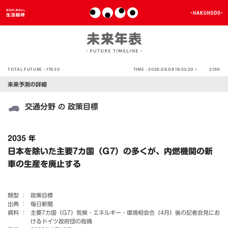
TOTAL FUTURE :
17033
TIME :
2026.08.08 18:53:20 >
2150
未来予測の詳細
交通分野
政策目標
の
2035 年
日本を除いた主要7カ国（G7）の多くが、内燃機関の新
車の生産を廃止する
類型 ：
政策目標
出典 ：
毎日新聞
資料 ：
主要7カ国（G7）気候・エネルギー・環境相会合（4月）後の記者会見にお
けるドイツ政府団の指摘