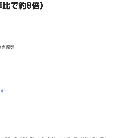
年比で約8倍）
宣言原案
ルギー