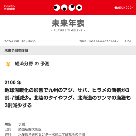
TOTAL FUTURE :
17033
TIME :
2026.08.09 07:02:07 >
2150
未来予測の詳細
経済分野
予測
の
2100 年
地球温暖化の影響で九州のアジ、サバ、ヒラメの漁獲が3
割-7割減少。北陸のタイやフグ、北海道のサンマの漁獲も
3割減少する
類型 ：
予測
出典 ：
読売新聞大阪版
資料 ：
水産総合研究センター水産工学研究所の予測