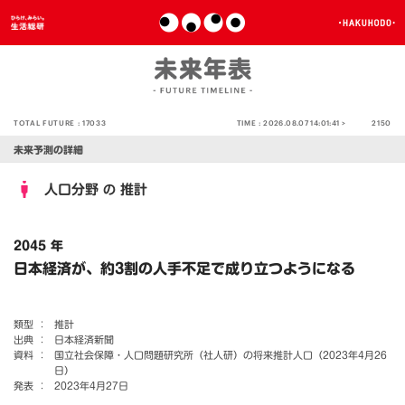
TOTAL FUTURE :
17033
TIME :
2026.08.07 14:01:41 >
2150
未来予測の詳細
人口分野
推計
の
2045 年
日本経済が、約3割の人手不足で成り立つようになる
類型 ：
推計
出典 ：
日本経済新聞
資料 ：
国立社会保障・人口問題研究所（社人研）の将来推計人口（2023年4月26
日）
発表 ：
2023年4月27日