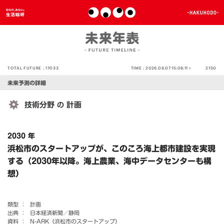
TOTAL FUTURE :
17033
TIME :
2026.08.07 15:08:11 >
2150
未来予測の詳細
技術分野
計画
の
2030 年
浜松市のスタートアップが、このころ海上都市建設を実現
する（2030年以降。海上農業、海中データセンターも構
想）
類型 ：
計画
出典 ：
日本経済新聞／静岡
資料 ：
N-ARK（浜松市のスタートアップ）