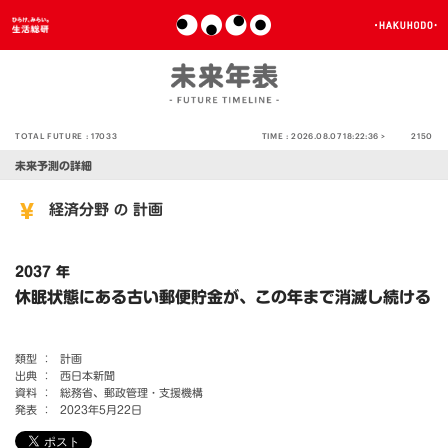
TOTAL FUTURE :
17033
TIME :
2026.08.07 18:22:36 >
2150
未来予測の詳細
経済分野
計画
の
2037 年
休眠状態にある古い郵便貯金が、この年まで消滅し続ける
類型 ：
計画
出典 ：
西日本新聞
資料 ：
総務省、郵政管理・支援機構
発表 ：
2023年5月22日