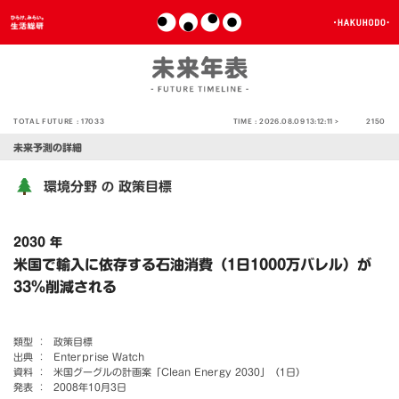
TOTAL FUTURE :
17033
TIME :
2026.08.09 13:12:11 >
2150
未来予測の詳細
環境分野
政策目標
の
2030 年
米国で輸入に依存する石油消費（1日1000万バレル）が
33％削減される
類型 ：
政策目標
出典 ：
Enterprise Watch
資料 ：
米国グーグルの計画案「Clean Energy 2030」（1日）
発表 ：
2008年10月3日