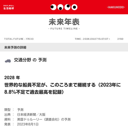
TOTAL FUTURE :
17033
TIME :
2026.08.07 15:07:07 >
2150
未来予測の詳細
交通分野
予測
の
2028 年
世界的な船員不足が、このころまで継続する（2023年に
8.8％不足で過去最高を記録）
類型 ：
予測
出典 ：
日本経済新聞／大阪
資料 ：
英国ドゥルーリー（調査会社）の予測
発表 ：
2023年8月1日