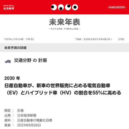
TOTAL FUTURE :
17033
TIME :
2026.08.07 09:08:33 >
2150
未来予測の詳細
交通分野
計画
の
2030 年
日産自動車が、新車の世界販売に占める電気自動車
（EV）とハイブリッド車（HV）の割合を55％に高める
類型 ：
計画
出典 ：
日本経済新聞
資料 ：
日産自動車の電動化目標
発表 ：
2023年8月26日