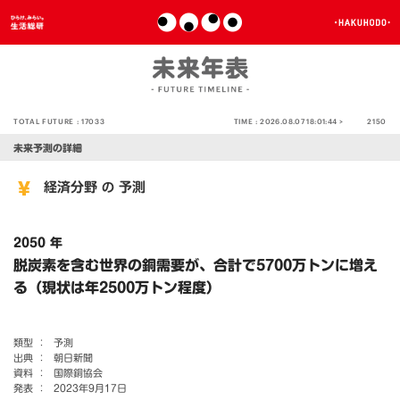
TOTAL FUTURE :
17033
TIME :
2026.08.07 18:01:44 >
2150
未来予測の詳細
経済分野
予測
の
2050 年
脱炭素を含む世界の銅需要が、合計で5700万トンに増え
る（現状は年2500万トン程度）
類型 ：
予測
出典 ：
朝日新聞
資料 ：
国際銅協会
発表 ：
2023年9月17日