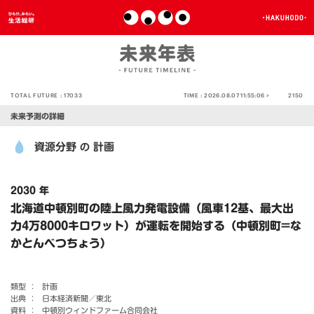
TOTAL FUTURE :
17033
TIME :
2026.08.07 11:55:06 >
2150
未来予測の詳細
資源分野
計画
の
2030 年
北海道中頓別町の陸上風力発電設備（風車12基、最大出
力4万8000キロワット）が運転を開始する（中頓別町=な
かとんべつちょう）
類型 ：
計画
出典 ：
日本経済新聞／東北
資料 ：
中頓別ウィンドファーム合同会社