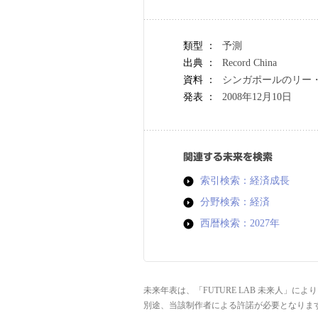
類型 ：
予測
出典 ：
Record China
資料 ：
シンガポールのリー
発表 ：
2008年12月10日
関連する未来を検索
索引検索：経済成長
分野検索：経済
西暦検索：2027年
未来年表は、「FUTURE LAB 未来人」
別途、当該制作者による許諾が必要となりま