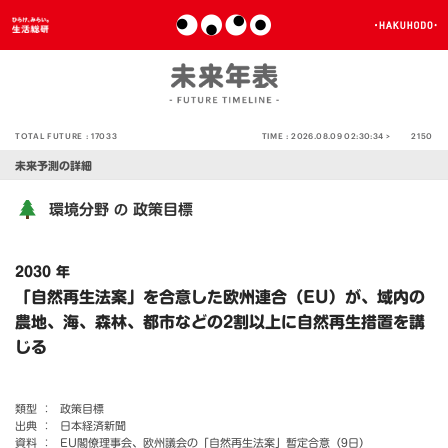
TOTAL FUTURE :
17033
TIME :
2026.08.09 02:30:34 >
2150
未来予測の詳細
環境分野
政策目標
の
2030 年
「自然再生法案」を合意した欧州連合（EU）が、域内の
農地、海、森林、都市などの2割以上に自然再生措置を講
じる
類型 ：
政策目標
出典 ：
日本経済新聞
資料 ：
EU閣僚理事会、欧州議会の「自然再生法案」暫定合意（9日）