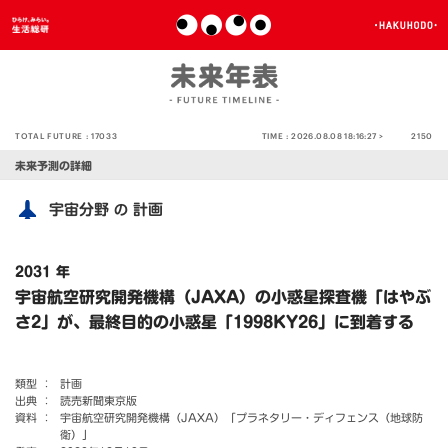
TOTAL FUTURE :
17033
TIME :
2026.08.08 18:16:27 >
2150
未来予測の詳細
宇宙分野
計画
の
2031 年
宇宙航空研究開発機構（JAXA）の小惑星探査機「はやぶ
さ2」が、最終目的の小惑星「1998KY26」に到着する
類型 ：
計画
出典 ：
読売新聞東京版
資料 ：
宇宙航空研究開発機構（JAXA）「プラネタリー・ディフェンス（地球防
衛）」